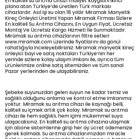
En kaliteli su arıtma cihazı maliyet kaygısını ikinci
plana atan Türkiye’de üretilen Türk markası
cihazlardır. Asıl işi su olan 18 yıldır Miramak Manyetik
Kireç Önleyici Üretimi Yapan Miramak Firması Sizlere
En kaliteli Su Arıtma Cihazını, En Uygun Fiyat, Ücretsiz
Montaj Ve Ücretsiz Kargo Hizmeti İle Sunmaktadır.
Miramak su arıtma cihazlarının filtre setleri
www.miramak.com üzerinde fiyatlarını da gönül
rahatlığıyla inceleyebilirsiniz. Miramak manyetik kireç
önleyici bayi ve satış noktaları Türkiye’nin her
yerinde sizlere kolay ulaşım imkanı ile, ayrıca tüm
ürünlerimize online satış sitemizden ve tüm sanal
Pazar yerlerinden de ulaşabilirsiniz.
Şebeke suyunuzdan gelen suyun ne kadar temiz ve
sağlıklı olduğunu anlama ve kontrol etme imkanımız
yoktur. Miramak su arıtma cihazı ile kaynağı belli,
kaliteli su içmek artık çok kolay. Miramak su arıtma
cihazı ile hem sağlıklı, hem içimi mükemmel suya
ulaşacaksınız. En kaliteli su arıtma cihazına ulaşmak
için abone sistemlerine girip her ay ücret ödemenize
gerek kalmadı. Su arıtma cihazlarımızdan miracle