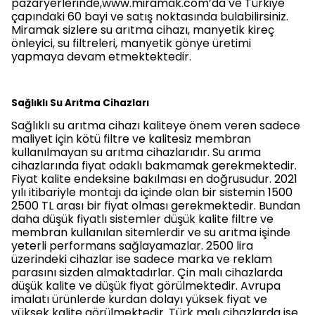
pazaryerlerinde,www.miramak.com’da ve Türkiye
çapındaki 60 bayi ve satış noktasında bulabilirsiniz.
Miramak sizlere su arıtma cihazı, manyetik kireç
önleyici, su filtreleri, manyetik gönye üretimi
yapmaya devam etmektektedir.
Sağlıklı Su Arıtma Cihazları
Sağlıklı su arıtma cihazı kaliteye önem veren sadece
maliyet için kötü filtre ve kalitesiz membran
kullanılmayan su arıtma cihazlarıdır. Su arıma
cihazlarında fiyat odaklı bakmamak gerekmektedir.
Fiyat kalite endeksine bakılması en doğrusudur. 2021
yılı itibariyle montajı da içinde olan bir sistemin 1500
2500 TL arası bir fiyat olması gerekmektedir. Bundan
daha düşük fiyatlı sistemler düşük kalite filtre ve
membran kullanılan sitemlerdir ve su arıtma işinde
yeterli performans sağlayamazlar. 2500 lira
üzerindeki cihazlar ise sadece marka ve reklam
parasını sizden almaktadırlar. Çin malı cihazlarda
düşük kalite ve düşük fiyat görülmektedir. Avrupa
imalatı ürünlerde kurdan dolayı yüksek fiyat ve
yüksek kalite görülmektedir. Türk malı cihazlarda ise