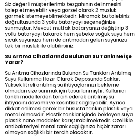
Siz değerli müşterilerimiz tezgahının delinmesini
talep etmeyebilir veya görsel olarak 2 musluk
görmek istemeyebilmektedir. Miramak bu talebiniz
doğrultusunda 3 yollu bataryayı seçeneğinize
sunmuştur. Mevcut mutfak bataryanızı değiştirip 3
yollu bataryayı takarak hem şebeke soğuk suyu hem
sıcak suyunuzu hem de arıtmadan gelen suyunuzu
tek bir musluk ile alabilirsiniz.
Su Arıtma Cihazlarında Bulunan Su Tankı Ne İşe
Yarar?
Su Arıtma Cihazlarında Bulunan Su Tankları Arıtılmış
Suyu Kullanıma Hazır Olarak Deposunda Saklar.
Yüksek litreli arıtılmış su ihtiyaçlarınızı bekleme
olmadan size sunmak için tasarlanmıştır. Kullanıcı
tanklı modellerden tercih ederek arıtılmış su
ihtiyacını devamlı ve kesintisiz sağlayabilir. Ayrıca
dikkat edilmesi gerek bir hususta tankın plastik veya
metal olmasıdır. Plastik tanklar içinde bekleyen suya
plastik nano maddeler karıştırabilmektedir. Özellikle
antibakteriyel metal tank sağlığınıza hiçbir zararı
olmayan sağlıklı bir tercih olacaktır.