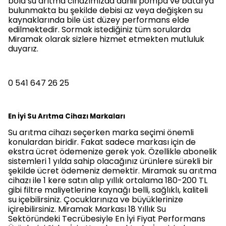
bold su arıtma cihazımızda dahili pompa ve batarya
bulunmakta bu şekilde debisi az veya değişken su
kaynaklarında bile üst düzey performans elde
edilmektedir. Sormak istediğiniz tüm sorularda
Miramak olarak sizlere hizmet etmekten mutluluk
duyarız.
0 541 647 26 25
En İyi Su Arıtma Cihazı Markaları
Su arıtma cihazı seçerken marka seçimi önemli
konulardan biridir. Fakat sadece markası için de
ekstra ücret ödemenize gerek yok. Özellikle abonelik
sistemleri 1 yılda sahip olacağınız ürünlere sürekli bir
şekilde ücret ödemeniz demektir. Miramak su arıtma
cihazı ile 1 kere satın alıp yıllık ortalama 180-200 TL
gibi filtre maliyetlerine kaynağı belli, sağlıklı, kaliteli
su içebilirsiniz. Çocuklarınıza ve büyüklerinize
içirebilirsiniz. Miramak Markası 18 Yıllık Su
Sektöründeki Tecrübesiyle En İyi Fiyat Performans