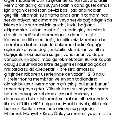
diğer maddeler atık su şeklinde kanalizasyona atılır.
Membran dan çıkan suyun tadının daha güzel olması
için organik Hindistan cevizi bazlı tadlandırıcıdan
geçirilir. Miramak su arıtma cihazlarının tamamında
servis ihtiyacınız olmaması veya servis çağırdığınızda
işlemin kısa sürmesi için quick ( hızlı) bağlantı
ekipmanları kullanılmıştır. Filtrelerin girişleri çıtçıtlı
dirsek ve bağlantı elemanları ile donatılmıştır.
Kolayca bu filtreleri değiştirebilirsiniz. Membran ise
membran kabının içinde bulunmaktadır. Kapağı
açılarak kolayca değiştirilebilir. Membran ve filtre
değişimleri esnasında su giriş vanosunun ve depo
vanosunun kapatılması gerekmektedir. Bunlar kapalı
olduğu durumlarda filtre değişimi esnasında çok az
miktarda su dökülecektir. Filtre sıralaması su
girişinden itibaren üzerlerinde de yazan 1-2-3 nolu
filtreler sonra membran ve en son tadlandırıcı
olarak bulunur. Membranın çift çıkışı bulunur bunun 1
tanesi depoya gider. Yüksek litreli su ihtiyaçlarınızda
hemen cevap verebilmek için arıtılmış suyu
deposunda tutar. Miramak su arıtma cihazlarında 8
litre ve 10 litre NSF belgeli anti-bakteriyel çelik tank
bulunur. Bunların yanında evinizin su girişinde
Miramak Manyetik Kireç Önleyici montajı yapılmış ise