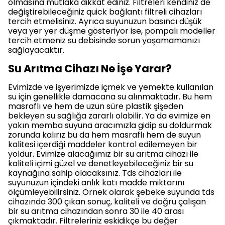
olmasına mutlaka dikkat ediniz. Filtreleri kendiniz de
değiştirebileceğiniz quick bağlantı filtreli cihazları
tercih etmelisiniz. Ayrıca suyunuzun basıncı düşük
veya yer yer düşme gösteriyor ise, pompalı modeller
tercih etmeniz su debisinde sorun yaşamamanızı
sağlayacaktır.
Su Arıtma Cihazı Ne İşe Yarar?
Evimizde ve işyerimizde içmek ve yemekte kullanılan
su için genellikle damacana su alınmaktadır. Bu hem
masraflı ve hem de uzun süre plastik şişeden
bekleyen su sağlığa zararlı olabilir. Ya da evimize en
yakın memba suyuna aracımızla gidip su doldurmak
zorunda kalırız bu da hem masraflı hem de suyun
kalitesi içerdiği maddeler kontrol edilemeyen bir
yoldur. Evimize alacağımız bir su arıtma cihazı ile
kaliteli içimi güzel ve denetleyebileceğiniz bir su
kaynağına sahip olacaksınız. Tds cihazları ile
suyunuzun içindeki anlık katı madde miktarını
ölçümleyebilirsiniz. Örnek olarak şebeke suyunda tds
cihazında 300 çıkan sonuç, kaliteli ve doğru çalışan
bir su arıtma cihazından sonra 30 ile 40 arası
çıkmaktadır. Filtreleriniz eskidikçe bu değer