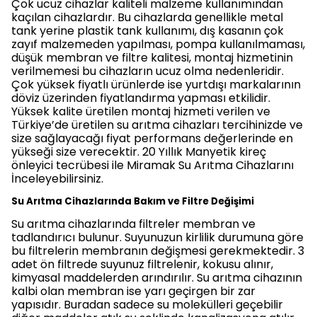
Çok ucuz cihazlar kaliteli malzeme kullanımından
kaçılan cihazlardır. Bu cihazlarda genellikle metal
tank yerine plastik tank kullanımı, dış kasanın çok
zayıf malzemeden yapılması, pompa kullanılmaması,
düşük membran ve filtre kalitesi, montaj hizmetinin
verilmemesi bu cihazların ucuz olma nedenleridir.
Çok yüksek fiyatlı ürünlerde ise yurtdışı markalarının
döviz üzerinden fiyatlandırma yapması etkilidir.
Yüksek kalite üretilen montaj hizmeti verilen ve
Türkiye’de üretilen su arıtma cihazları tercihinizde ve
size sağlayacağı fiyat performans değerlerinde en
yükseği size verecektir. 20 Yıllık Manyetik kireç
önleyici tecrübesi ile Miramak Su Arıtma Cihazlarını
İnceleyebilirsiniz.
Su Arıtma Cihazlarında Bakım ve Filtre Değişimi
Su arıtma cihazlarında filtreler membran ve
tadlandırıcı bulunur. Suyunuzun kirlilik durumuna göre
bu filtrelerin membranın değişmesi gerekmektedir. 3
adet ön filtrede suyunuz filtrelenir, kokusu alınır,
kimyasal maddelerden arındırılır. Su arıtma cihazının
kalbi olan membran ise yarı geçirgen bir zar
yapısıdır. Buradan sadece su molekülleri geçebilir