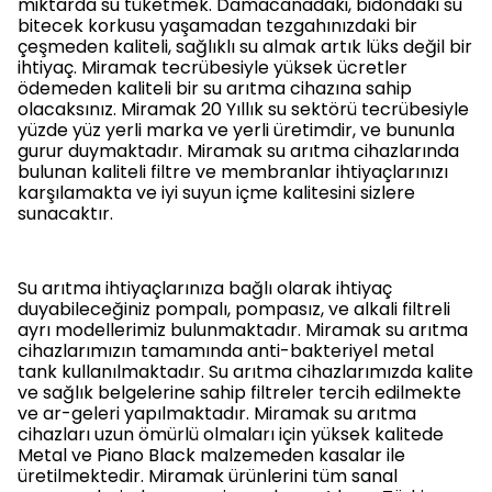
miktarda su tüketmek. Damacanadaki, bidondaki su
bitecek korkusu yaşamadan tezgahınızdaki bir
çeşmeden kaliteli, sağlıklı su almak artık lüks değil bir
ihtiyaç. Miramak tecrübesiyle yüksek ücretler
ödemeden kaliteli bir su arıtma cihazına sahip
olacaksınız. Miramak 20 Yıllık su sektörü tecrübesiyle
yüzde yüz yerli marka ve yerli üretimdir, ve bununla
gurur duymaktadır. Miramak su arıtma cihazlarında
bulunan kaliteli filtre ve membranlar ihtiyaçlarınızı
karşılamakta ve iyi suyun içme kalitesini sizlere
sunacaktır.
Su arıtma ihtiyaçlarınıza bağlı olarak ihtiyaç
duyabileceğiniz pompalı, pompasız, ve alkali filtreli
ayrı modellerimiz bulunmaktadır. Miramak su arıtma
cihazlarımızın tamamında anti-bakteriyel metal
tank kullanılmaktadır. Su arıtma cihazlarımızda kalite
ve sağlık belgelerine sahip filtreler tercih edilmekte
ve ar-geleri yapılmaktadır. Miramak su arıtma
cihazları uzun ömürlü olmaları için yüksek kalitede
Metal ve Piano Black malzemeden kasalar ile
üretilmektedir. Miramak ürünlerini tüm sanal