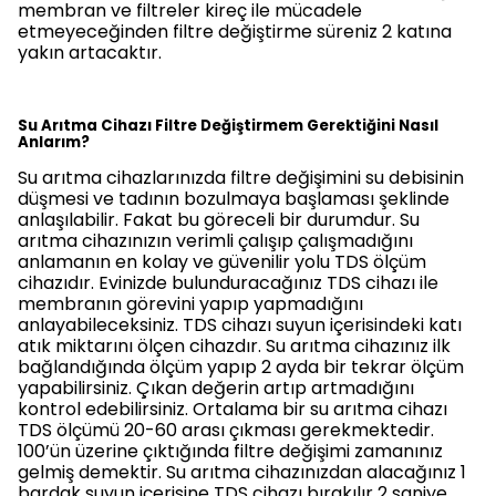
membran ve filtreler kireç ile mücadele
etmeyeceğinden filtre değiştirme süreniz 2 katına
yakın artacaktır.
Su Arıtma Cihazı Filtre Değiştirmem Gerektiğini Nasıl
Anlarım?
Su arıtma cihazlarınızda filtre değişimini su debisinin
düşmesi ve tadının bozulmaya başlaması şeklinde
anlaşılabilir. Fakat bu göreceli bir durumdur. Su
arıtma cihazınızın verimli çalışıp çalışmadığını
anlamanın en kolay ve güvenilir yolu TDS ölçüm
cihazıdır. Evinizde bulunduracağınız TDS cihazı ile
membranın görevini yapıp yapmadığını
anlayabileceksiniz. TDS cihazı suyun içerisindeki katı
atık miktarını ölçen cihazdır. Su arıtma cihazınız ilk
bağlandığında ölçüm yapıp 2 ayda bir tekrar ölçüm
yapabilirsiniz. Çıkan değerin artıp artmadığını
kontrol edebilirsiniz. Ortalama bir su arıtma cihazı
TDS ölçümü 20-60 arası çıkması gerekmektedir.
100’ün üzerine çıktığında filtre değişimi zamanınız
gelmiş demektir. Su arıtma cihazınızdan alacağınız 1
bardak suyun içerisine TDS cihazı bırakılır 2 saniye