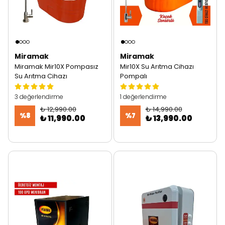
Miramak
Miramak
Miramak Mir10X Pompasız
Mir10X Su Arıtma Cihazı
Su Arıtma Cihazı
Pompalı
3 değerlendirme
1 değerlendirme
₺ 12,990.00
₺ 14,990.00
%
8
%
7
₺ 11,990.00
₺ 13,990.00