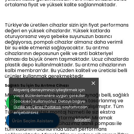
ortalama fiyat ve yüksek kalite sağlanmaktadır.
Türkiye’de üretilen cihazlar sizin için fiyat performans
değeri en yüksek cihazlardır. Yüksek katlarda
oturuyorsanız veya şebeke suyunuzun basıncı
değişiyorsa, pompalı cihazlar almanız daha verimli
bir su elde etmenizi sağlayacaktır. Su arıtma
cihazlarının deposunun çelik ve anti bakteriyel
alması da büyük önem taşımaktadır. Ucuz cihazlarda
plastik depo kullanılmaktadır. Su arıtma cihazlarının
kalbi membran’dır. Bu yüzden kaliteli ve üreticisi belli
ürünler kullanmak gerekmektedir.
Sağlıklı Su İçin Su Arıtma Cihazı
Alışveriş deneyiminizi iyileştirmek için
Miramak su arıtma cihazı sizlere kaynağı belli, sağlıklı
yasal düzenlemelere uygun çerezler
ve kaliteli içme suyu hazırlamak için tasarlanmış ve
(cookies) kullanıyoruz. Detaylı bilgiye
yüksek kalite cihazlar sunmak için çalışılmıştır. Tüm
Gizlilik ve Çerez Politikası
sayfamızdan
Türkiye’ye ücretsiz montaj hizmeti ile sizi ekstra
erişebilirsiniz.
maliyet ve uğraştan kurtarmaktadır. Miramak
Anladım
Ürün Seçim Asistanı
Ürün Seçim Asistanı
Ürün Seçim Asistanı
Miracle Bold su arıtma cihazımız dahili pompası ile
tüm kullanım alanlarında üstün performans