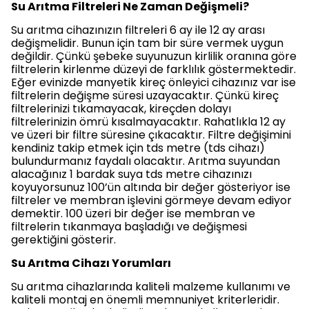
Su Arıtma Filtreleri Ne Zaman Değişmeli?
Su arıtma cihazınızın filtreleri 6 ay ile 12 ay arası
değişmelidir. Bunun için tam bir süre vermek uygun
değildir. Çünkü şebeke suyunuzun kirlilik oranına göre
filtrelerin kirlenme düzeyi de farklılık göstermektedir.
Eğer evinizde manyetik kireç önleyici cihazınız var ise
filtrelerin değişme süresi uzayacaktır. Çünkü kireç
filtrelerinizi tıkamayacak, kireçden dolayı
filtrelerinizin ömrü kısalmayacaktır. Rahatlıkla 12 ay
ve üzeri bir filtre süresine çıkacaktır. Filtre değişimini
kendiniz takip etmek için tds metre (tds cihazı)
bulundurmanız faydalı olacaktır. Arıtma suyundan
alacağınız 1 bardak suya tds metre cihazınızı
koyuyorsunuz 100’ün altında bir değer gösteriyor ise
filtreler ve membran işlevini görmeye devam ediyor
demektir. 100 üzeri bir değer ise membran ve
filtrelerin tıkanmaya başladığı ve değişmesi
gerektiğini gösterir.
Su Arıtma Cihazı Yorumları
Su arıtma cihazlarında kaliteli malzeme kullanımı ve
kaliteli montaj en önemli memnuniyet kriterleridir.