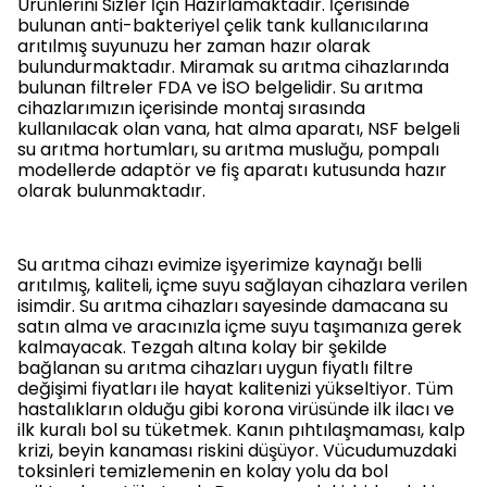
Ürünlerini Sizler İçin Hazırlamaktadır. İçerisinde
bulunan anti-bakteriyel çelik tank kullanıcılarına
arıtılmış suyunuzu her zaman hazır olarak
bulundurmaktadır. Miramak su arıtma cihazlarında
bulunan filtreler FDA ve İSO belgelidir. Su arıtma
cihazlarımızın içerisinde montaj sırasında
kullanılacak olan vana, hat alma aparatı, NSF belgeli
su arıtma hortumları, su arıtma musluğu, pompalı
modellerde adaptör ve fiş aparatı kutusunda hazır
olarak bulunmaktadır.
Su arıtma cihazı evimize işyerimize kaynağı belli
arıtılmış, kaliteli, içme suyu sağlayan cihazlara verilen
isimdir. Su arıtma cihazları sayesinde damacana su
satın alma ve aracınızla içme suyu taşımanıza gerek
kalmayacak. Tezgah altına kolay bir şekilde
bağlanan su arıtma cihazları uygun fiyatlı filtre
değişimi fiyatları ile hayat kalitenizi yükseltiyor. Tüm
hastalıkların olduğu gibi korona virüsünde ilk ilacı ve
ilk kuralı bol su tüketmek. Kanın pıhtılaşmaması, kalp
krizi, beyin kanaması riskini düşüyor. Vücudumuzdaki
toksinleri temizlemenin en kolay yolu da bol