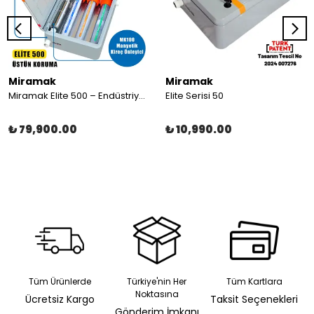
Miramak
Miramak
Miramak Elite 500 – Endüstriyel Su ve Kireç Koruma Sistemi 1"inç
Elite Serisi 50
₺ 79,900.00
₺ 10,990.00
Tüm Ürünlerde
Türkiye'nin Her
Tüm Kartlara
Noktasına
Ücretsiz Kargo
Taksit Seçenekleri
Gönderim İmkanı