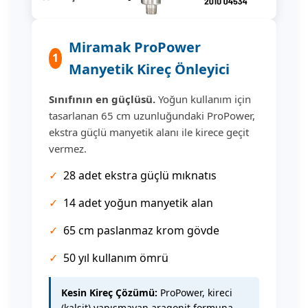
Miramak ProPower
1
Manyetik Kireç Önleyici
Sınıfının en güçlüsü.
Yoğun kullanım için
tasarlanan 65 cm uzunluğundaki ProPower,
ekstra güçlü manyetik alanı ile kirece geçit
vermez.
✓
28 adet ekstra güçlü mıknatıs
✓
14 adet yoğun manyetik alan
✓
65 cm paslanmaz krom gövde
✓
50 yıl kullanım ömrü
Kesin Kireç Çözümü:
ProPower, kireci
(kalsit) yapışmayan aragonit formuna