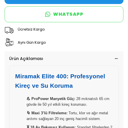
WHATSAPP
Ücretsiz Kargo
Aynı Gün Kargo
Ürün Açıklaması
Miramak Elite 400: Profesyonel
Kireç ve Su Koruma
💪 ProPower Manyetik Güç:
28 mıknatıslı 65 cm
gövde ile 50 yıl etkili kireç koruması.
🌀 Maxi 3’lü Filtreleme:
Tortu, klor ve ağır metal
arıtımı sağlayan 20 inç geniş hacimli sistem.
⏳ 18 Ay Bakımsız Kullanım:
Standart filtrelerden 2