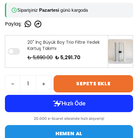
Siparişiniz
Pazartesi
günü kargoda
Paylaş
:
20" İnç Büyük Boy Trio Filtre Yedek
Kartuş Takımı
₺ 5,690.00
₺ 5,291.70
SEPETE EKLE
HEMEN AL