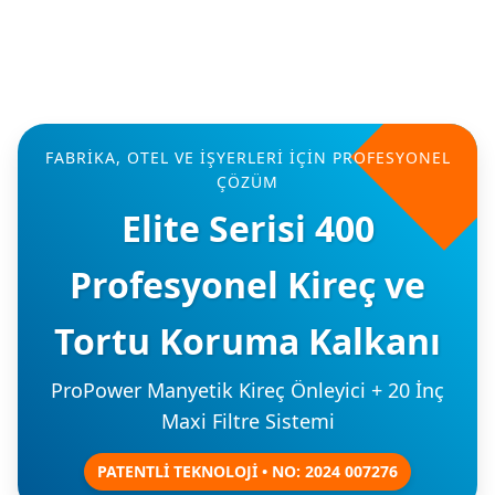
FABRIKA, OTEL VE İŞYERLERI İÇIN PROFESYONEL
ÇÖZÜM
Elite Serisi 400
Profesyonel Kireç ve
Tortu Koruma Kalkanı
ProPower Manyetik Kireç Önleyici + 20 İnç
Maxi Filtre Sistemi
PATENTLİ TEKNOLOJİ • NO: 2024 007276