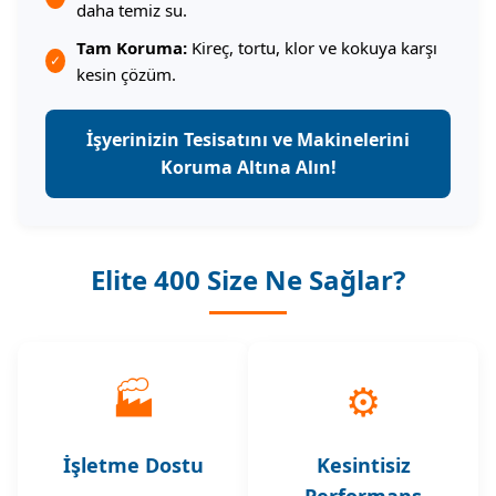
daha temiz su.
Tam Koruma:
Kireç, tortu, klor ve kokuya karşı
✓
kesin çözüm.
İşyerinizin Tesisatını ve Makinelerini
Koruma Altına Alın!
Elite 400 Size Ne Sağlar?
🏭
⚙️
İşletme Dostu
Kesintisiz
Performans