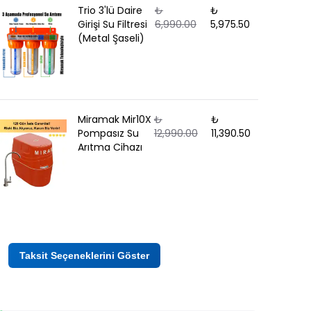
Trio 3'lü Daire
₺
₺
Girişi Su Filtresi
6,990.00
5,975.50
(Metal Şaseli)
Miramak Mir10X
₺
₺
Pompasız Su
12,990.00
11,390.50
Arıtma Cihazı
Taksit Seçeneklerini Göster