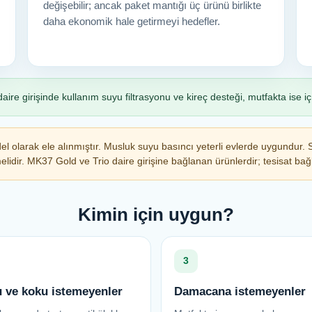
değişebilir; ancak paket mantığı üç ürünü birlikte
daha ekonomik hale getirmeyi hedefler.
ire girişinde kullanım suyu filtrasyonu ve kireç desteği, mutfakta ise i
 olarak ele alınmıştır. Musluk suyu basıncı yeterli evlerde uygundur.
dir. MK37 Gold ve Trio daire girişine bağlanan ürünlerdir; tesisat bağlan
Kimin için uygun?
3
u ve koku istemeyenler
Damacana istemeyenler