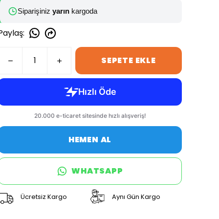
Siparişiniz
yarın
kargoda
Paylaş
:
SEPETE EKLE
HEMEN AL
WHATSAPP
Ücretsiz Kargo
Aynı Gün Kargo