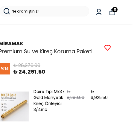
0
MİRAMAK
Premium Su ve Kireç Koruma Paketi
₺ 28,270.00
%
14
₺ 24,291.50
Daire Tipi Mk37
₺
₺
Gold Manyetik
8,290.00
6,925.50
Kireç Önleyici
3/4inc