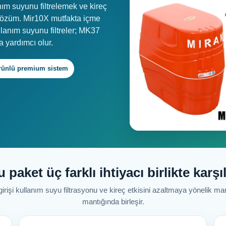
nım suyunu filtrelemek ve kireç
 çözüm. Mir10X mutfakta içme
kullanım suyunu filtreler; MK37
 yardımcı olur.
rünlü premium sistem
 paket üç farklı ihtiyacı birlikte karşı
girişi kullanım suyu filtrasyonu ve kireç etkisini azaltmaya yönelik 
mantığında birleşir.