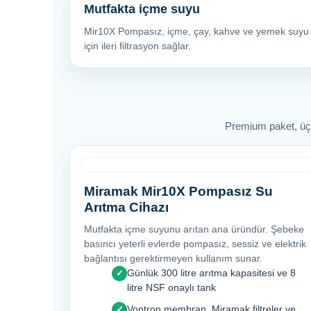
Mutfakta içme suyu
Mir10X Pompasız, içme, çay, kahve ve yemek suyu
için ileri filtrasyon sağlar.
Premium paket, üç ay
Miramak Mir10X Pompasız Su
Arıtma Cihazı
Mutfakta içme suyunu arıtan ana üründür. Şebeke
basıncı yeterli evlerde pompasız, sessiz ve elektrik
bağlantısı gerektirmeyen kullanım sunar.
Günlük 300 litre arıtma kapasitesi ve 8
✓
litre NSF onaylı tank
Vontron membran, Miramak filtreler ve
✓