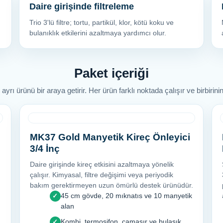
Daire girişinde filtreleme
Trio 3'lü filtre; tortu, partikül, klor, kötü koku ve
bulanıklık etkilerini azaltmaya yardımcı olur.
Paket içeriği
rı ürünü bir araya getirir. Her ürün farklı noktada çalışır ve birbirin
MK37 Gold Manyetik Kireç Önleyici
3/4 İnç
Daire girişinde kireç etkisini azaltmaya yönelik
çalışır. Kimyasal, filtre değişimi veya periyodik
bakım gerektirmeyen uzun ömürlü destek ürünüdür.
45 cm gövde, 20 mıknatıs ve 10 manyetik
✓
alan
Kombi, termosifon, çamaşır ve bulaşık
✓