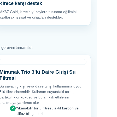
Kirece karşı destek
MK37 Gold, kirecin yüzeylere tutunma eğilimini
azaltarak tesisat ve cihazları destekler.
in görevini tamamlar.
Miramak Trio 3'lü Daire Girişi Su
Filtresi
Su sayacı çıkışı veya daire girişi kullanımına uygun
3'lü filtre sistemidir. Kullanım suyundaki tortu,
partikül, klor kokusu ve bulanıklık etkilerini
azaltmaya yardımcı olur.
Yıkanabilir tortu filtresi, aktif karbon ve
✓
silifoz bileşenleri