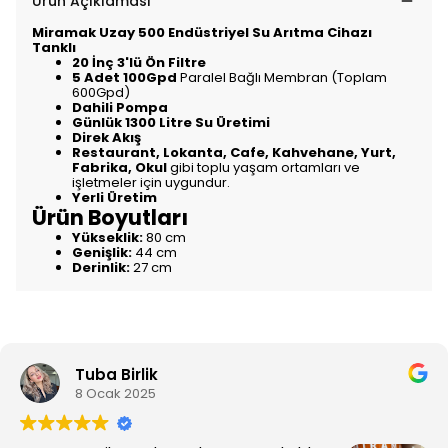
Ürün Açıklaması
Miramak Uzay 500 Endüstriyel Su Arıtma Cihazı
Tanklı
20 İnç 3'lü Ön Filtre
5 Adet 100Gpd
Paralel Bağlı Membran (Toplam
600Gpd)
Dahili Pompa
Günlük 1300 Litre Su Üretimi
Direk Akış
Restaurant, Lokanta, Cafe, Kahvehane, Yurt,
Fabrika, Okul
gibi toplu yaşam ortamları ve
işletmeler için uygundur.
Yerli Üretim
Ürün Boyutları
Yükseklik:
80 cm
Genişlik:
44 cm
Derinlik:
27 cm