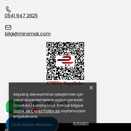
0541 647 2625
bilgi@miramak.com
Alışveriş deneyiminizi iyileştirmek için
yasal düzenlemelere uygun çerezler
(cookies) kullanıyoruz. Detaylı bilgiye
Gizlilik ve Çerez Politikası
sayfamızdan
erişebilirsiniz.
Anladım
Ürün Seçim Asistanı
Ürün Seçim Asistanı
Ürün Seçim Asistanı
©2025 Tüm Hakları Saklıdır.