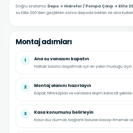
Doğru sıralama:
Depo → Hidrofor / Pompa Çıkışı → Elite 2
su Elite 200’den geçtikten sonra depoda bekler ve ana kullanım 
Montaj adımları
Ana su vanasını kapatın
1
Hattaki basıncı boşaltmak için en yakın musluğu açın.
Montaj alanını hazırlayın
2
Kapak, filtre kapları ve vanalara erişim kalacak şekilde
Kasa konumunu belirleyin
3
Kasa düz durmalı, bağlantı boruları kasayı itmemeli v