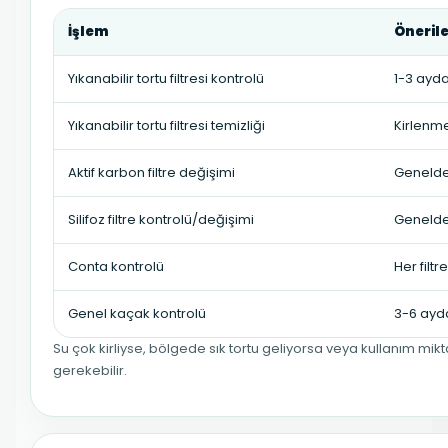
İşlem
Öneril
Yıkanabilir tortu filtresi kontrolü
1-3 ayda
Yıkanabilir tortu filtresi temizliği
Kirlenm
Aktif karbon filtre değişimi
Genelde 
Silifoz filtre kontrolü/değişimi
Genelde 
Conta kontrolü
Her filt
Genel kaçak kontrolü
3-6 ayda
Su çok kirliyse, bölgede sık tortu geliyorsa veya kullanım mikta
gerekebilir.