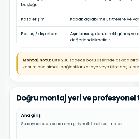
boşluğu
Kasa erişimi
Kapak açılabilmeli, filtrelere ve va
Basınç / dış ortam
Aşırı basınç, don, direkt güneş ve
değerlendirilmelidir.
Montaj notu:
Elite 200 sadece boru üzerinde askıda bır
konumlandırılmalı, bağlantılar kasaya veya filtre başlıklar
Doğru montaj yeri ve profesyonel t
Ana giriş
Su sayacından sonra ana giriş hattı tercih edilmelidir.