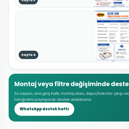
Sayfa 3
Sayfa 4
Montaj veya filtre değişiminde dest
Su sayacı, ana giriş hattı, montaj alanı, depo/hidrofor çıkışı 
fotoğrafını paylaşarak destek alabilirsiniz.
WhatsApp destek hattı