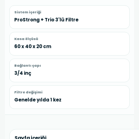
Sistem içeriği
ProStrong + Trio 3'lü Filtre
Kasa ölçüsü
60 x 40 x 20 cm
Bağlantı çapı
3/4 inç
Filtre değişimi
Genelde yılda 1 kez
Sayfa içeriği