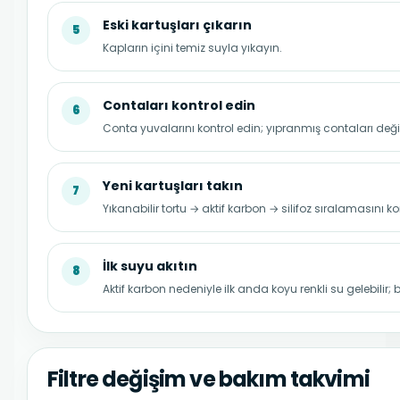
Eski kartuşları çıkarın
5
Kapların içini temiz suyla yıkayın.
Contaları kontrol edin
6
Conta yuvalarını kontrol edin; yıpranmış contaları değiş
Yeni kartuşları takın
7
Yıkanabilir tortu → aktif karbon → silifoz sıralamasını k
İlk suyu akıtın
8
Aktif karbon nedeniyle ilk anda koyu renkli su gelebilir
Filtre değişim ve bakım takvimi