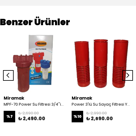
Benzer Ürünler
Miramak
Miramak
MPF-70 Power Su Filtresi 3/4''inç
Power 3'lü Su Sayaç Filtresi Yedek Kartuş
₺ 2,690.00
₺ 2,990.00
%
7
%
10
₺ 2,490.00
₺ 2,690.00