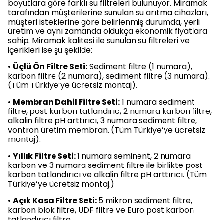
boyutlara göre farklı su filtreleri bulunuyor. Miramak
tarafından müşterilerine sunulan su arıtma cihazları,
müşteri isteklerine göre belirlenmiş durumda, yerli
üretim ve aynı zamanda oldukça ekonomik fiyatlara
sahip. Miramak kalitesi ile sunulan su filtreleri ve
içerikleri ise şu şekilde:
•
Üçlü Ön Filtre Seti:
Sediment filtre (1 numara),
karbon filtre (2 numara), sediment filtre (3 numara).
(Tüm Türkiye’ye ücretsiz montaj).
•
Membran Dahil Filtre Seti:
1 numara sediment
filtre, post karbon tatlandırıc, 2 numara karbon filtre,
alkalin filtre pH arttırıcı, 3 numara sediment filtre,
vontron üretim membran. (Tüm Türkiye’ye ücretsiz
montaj).
•
Yıllık Filtre Seti:
1 numara seminent, 2 numara
karbon ve 3 numara sediment filtre ile birlikte post
karbon tatlandırıcı ve alkalin filtre pH arttırıcı. (Tüm
Türkiye’ye ücretsiz montaj.)
•
Açık Kasa Filtre Seti:
5 mikron sediment filtre,
karbon blok filtre, UDF filtre ve Euro post karbon
tatlandırıcı filtre.