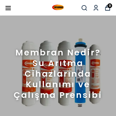
0
Membran Nedir?
Su Arıtma
Cihazlarında
Kullanımı ve
Çalışma Prensibi