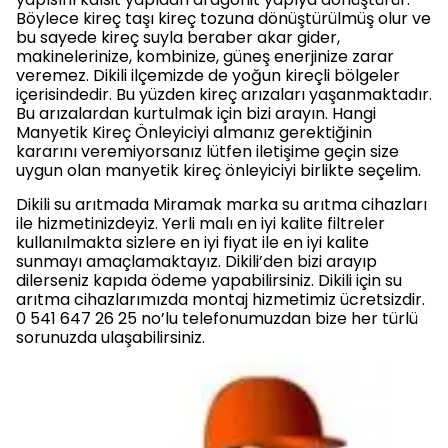
Böylece kireç taşı kireç tozuna dönüştürülmüş olur ve
bu sayede kireç suyla beraber akar gider,
makinelerinize, kombinize, güneş enerjinize zarar
veremez. Dikili ilçemizde de yoğun kireçli bölgeler
içerisindedir. Bu yüzden kireç arızaları yaşanmaktadır.
Bu arızalardan kurtulmak için bizi arayın. Hangi
Manyetik Kireç Önleyiciyi almanız gerektiğinin
kararını veremiyorsanız lütfen iletişime geçin size
uygun olan manyetik kireç önleyiciyi birlikte seçelim.
Dikili su arıtmada Miramak marka su arıtma cihazları
ile hizmetinizdeyiz. Yerli malı en iyi kalite filtreler
kullanılmakta sizlere en iyi fiyat ile en iyi kalite
sunmayı amaçlamaktayız. Dikili’den bizi arayıp
dilerseniz kapıda ödeme yapabilirsiniz. Dikili için su
arıtma cihazlarımızda montaj hizmetimiz ücretsizdir.
0 541 647 26 25 no’lu telefonumuzdan bize her türlü
sorunuzda ulaşabilirsiniz.