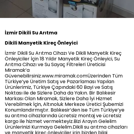
İzmir Dikili Su Arıtma
Dikili Manyetik Kireç Önleyici
İzmir Dikili Su Arıtma Cihazı Ve Dikili Manyetik Kireç
Önleyiciler İçin 18 Yıldır Manyetik Kireç Önleyici, Su
Arıtma Cihazı ve Su Sayaç Filtreleri Üreticisi
Miramak’a
Güvenebilirsiniz.www.miramak.comÜzerinden Tüm
Türkiye’ye Üretim Satış ve Pazarlaması Yapılan
Ürünlerimiz, Türkiye Çapındaki 60 Bayi ve Satış
Noktası ile de Sizlere Daha da Yakın. Bir Balıkesir
Markası Olan Miramak, Sizlere Daha İyi Hizmet
Verebilmek İçin, Altınoluk Merkeze Üretici Şubemizi
Konumlandırmıştır. Balıkesir’den ise Tüm Türkiye’ye
su arıtma cihazlarında ücretsiz montaj ve ücretsiz
kargo ile hizmet vermekteyiz.Bizi Arayın Gelelim
Ürünlerinizi Kurmaya Gelelim.Dikili su arıtma cihazları
ve manyetik kireç önleyiciler için bizden bilgi