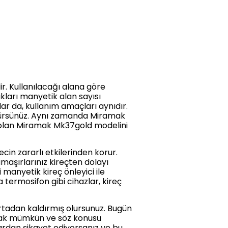
dir. Kullanılacağı alana göre
ıkları manyetik alan sayısı
lar da, kullanım amaçları aynıdır.
örürsünüz. Aynı zamanda Miramak
p olan Miramak Mk37gold modelini
ecin zararlı etkilerinden korur.
maşırlarınız kireçten dolayı
 manyetik kireç önleyici ile
termosifon gibi cihazlar, kireç
rtadan kaldırmış olursunuz. Bugün
aşmak mümkün ve söz konusu
lardan şikayet ediyorsanız ve bu