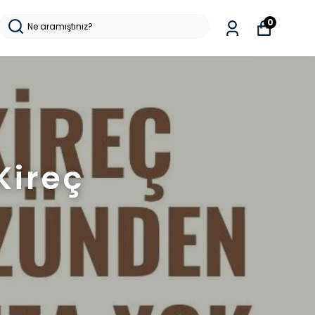
0
Kireç