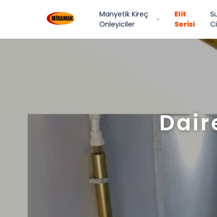
Manyetik Kireç
Elit
S
Önleyiciler
Serisi
Ci
Dair