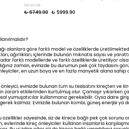
Miramak
₺ 6749.90
₺ 5999.90
llanılmalıdır?
lacağı alanlara göre farklı model ve özelliklerde üretilmekte
arı, ağırlıkları, içlerinde bulunan mıknatıs sayısı ve yaratt
adar farklı modellerde ve farklı özelliklerde üretiliyor olsa
andığınız zaman, evinizde bu durumun pek çok faydasını g
önleyiciler, en uzun boya ve en fazla manyetik alana sahi
önleyici, evinizde bulunan tüm su tesisatını kireçten ve kir
n zararlı etkilerinden kurtulmuş olur. Çamaşır yıkarken ça
al yumuşatıcılar kullanmanız gerekebilir. Oysa daire girişi
erek kalmaz. Evinizde bulunan kombi, güneş enerjisi ya da 
zellikler sayesinde, siz de kirece bağlı pek çok sorunu o
in, evlerinde kireç önleyiciler kullanan insanlarla karşıl
ıyor. Bu yüzden eğer siz de kirece bağlı yaşadığınız sorun