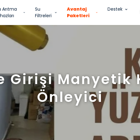
u Arıtma
Su
Avantaj
Destek
hazları
Filtreleri
Paketleri
e Girişi Manyetik 
Önleyici