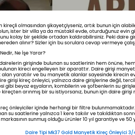
kireçli olmasından şikayetçiyseniz, artık bunun için alabil
n, ister bir villa ya da müstakil evde, oturduğunuz evin gi
nunu kolay bir şekilde ortadan kaldırabilirsiniz. Peki daire gi
nereden alınır? Sizler için bu sorulara cevap vermeye çalış
 Nedir, Ne İşe Yarar?
i, dairelerin girişinde bulunan su saatlerinin hem önüne, he
ulunan kireci engelleyen bir aparattır. Daire girişi manyeti
 alan yaratılır ve bu manyetik alanlar sayesinde kirecin e
e girişi kireç önleyici, yalnızca daire girişlerine değil, t
 gibi beyaz eşyaların, kombilerin ve şofbenlerin su girişl
kireçten arınmış bir su istiyorsanız, bunun için daire giriş
kireç önleyiciler içinde herhangi bir filtre bulunmamaktadı
lunan su saatlerine yalnızca 1 kere takılır ve takıldıktan so
arkasının sunmuş olduğu ürünler 10 yıl garantiye ve 50 yı
Daire Tipi Mk37 Gold Manyetik Kireç Önleyici 3/