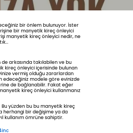
eceğiniz bir önlem bulunuyor. İster
rişine bir manyetik kireç önleyici
rişi manyetik kireç önleyici nedir, ne
tık…
m de arkasında takılabilen ve bu
k kireç önleyici içerisinde bulunan
vinize vermiş olduğu zararlardan
ercih edeceğiniz modele göre evinizde
erine de bağlanabilir. Fakat eğer
i manyetik kireç önleyici kullanmanız
r. Bu yüzden bu bu manyetik kireç
nra herhangi bir değişime ya da
l kullanım ömrüne sahiptir.
4inc