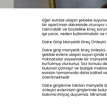
Eğer evinize ulaşan şebeke suyunun 
bir apartman dairesinde oturuyor olu
taktırabilir ve böylelikle kireç soru
işe yarar, neden kullanılmalıdır ve 
Daire Girişi Manyetik Kireç Önleyici
Daire girişi manyetik kireç önleyic
şekilde evlere ulaşan suyun içinde b
mıknatıslar sayesinde bir manyetik
kurtulmuş olursunuz. Söz konusu dair
bulunan çamaşır ve bulaşık makinesi
evinizin tamamında daha kaliteli ve 
önerilmektedir
Daire girişlerine takılan manyetik 
önleyici evlerinizin girişlerinde bu
bakıma ihtiyaç duyulmaz. Miramak m