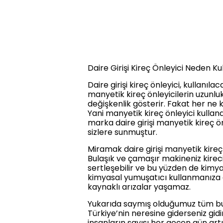
Daire Girişi Kireç Önleyici Neden Ku
Daire girişi kireç önleyici, kullanı
manyetik kireç önleyicilerin uzunlukl
değişkenlik gösterir. Fakat her ne k
Yani manyetik kireç önleyici kull
marka daire girişi manyetik kireç 
sizlere sunmuştur.
Miramak daire girişi manyetik kireç 
Bulaşık ve çamaşır makineniz kireci
sertleşebilir ve bu yüzden de kimyas
kimyasal yumuşatıcı kullanmanıza g
kaynaklı arızalar yaşamaz.
Yukarıda saymış olduğumuz tüm bu ö
Türkiye’nin neresine giderseniz gid
insanların sayısı her geçen gün art